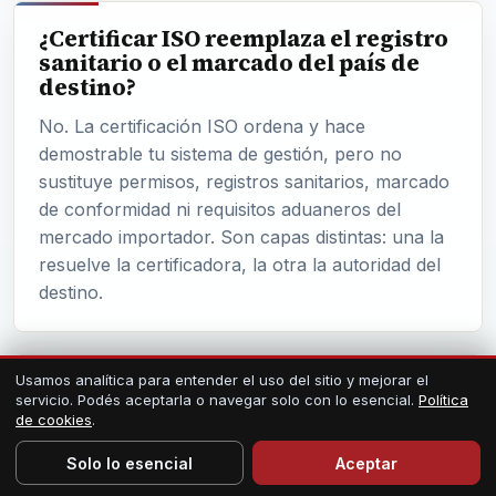
¿Certificar ISO reemplaza el registro
sanitario o el marcado del país de
destino?
No. La certificación ISO ordena y hace
demostrable tu sistema de gestión, pero no
sustituye permisos, registros sanitarios, marcado
de conformidad ni requisitos aduaneros del
mercado importador. Son capas distintas: una la
resuelve la certificadora, la otra la autoridad del
destino.
Usamos analítica para entender el uso del sitio y mejorar el
¿Cuánto tarda certificar para
servicio. Podés aceptarla o navegar solo con lo esencial.
Política
exportar?
de cookies
.
Depende del alcance, la dotación, las sedes y el
Solo lo esencial
Aceptar
estado del sistema. El plazo se define en la