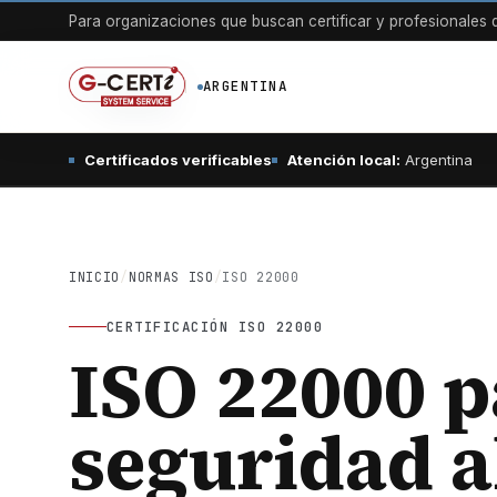
Para organizaciones que buscan certificar y profesionales q
ARGENTINA
Certificados verificables
Atención local:
Argentina
INICIO
/
NORMAS ISO
/
ISO 22000
CERTIFICACIÓN ISO 22000
ISO 22000 p
seguridad a