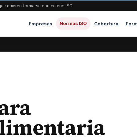
ue quieren formarse con criterio ISO.
Normas ISO
Empresas
Cobertura
Form
ara
limentaria