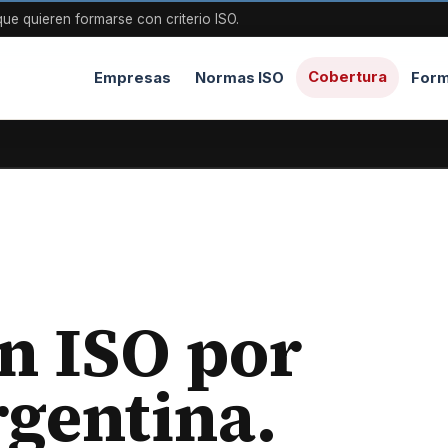
ue quieren formarse con criterio ISO.
Cobertura
Empresas
Normas ISO
Form
ón ISO por
rgentina.