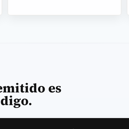
emitido es
ódigo.