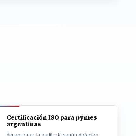
Certificación ISO para pymes
argentinas
dimensionar la auditoría según dotación,