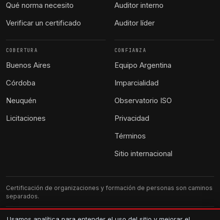
Qué norma necesito
Auditor interno
Verificar un certificado
Auditor líder
COBERTURA
CONFIANZA
Buenos Aires
Equipo Argentina
Córdoba
Imparcialidad
Neuquén
Observatorio ISO
Licitaciones
Privacidad
Términos
Sitio internacional
Certificación de organizaciones y formación de personas son caminos
separados.
G-CERTI Argentina. Atención local.
Usamos analítica para entender el uso del sitio y mejorar el