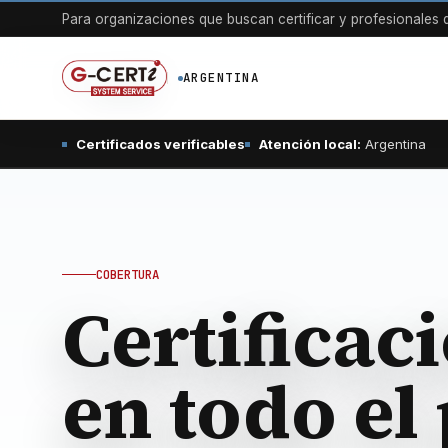
Para organizaciones que buscan certificar y profesionales q
ARGENTINA
Certificados verificables
Atención local:
Argentina
COBERTURA
Certificac
en todo el 