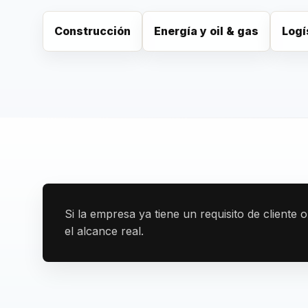
Construcción
Energía y oil & gas
Logí
Si la empresa ya tiene un requisito de cliente o
el alcance real.