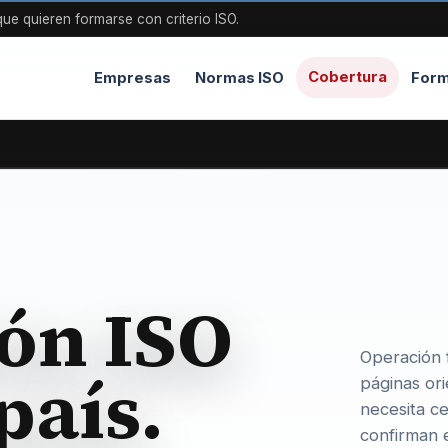
ue quieren formarse con criterio ISO.
Cobertura
Empresas
Normas ISO
Form
ión ISO
Operación f
país.
páginas or
necesita ce
confirman e