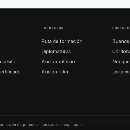
FORMACIÓN
COBERTU
Ruta de formación
Buenos 
Diplomaturas
Córdob
ecesito
Auditor interno
Neuqué
ertificado
Auditor líder
Licitaci
 formación de personas son caminos separados.