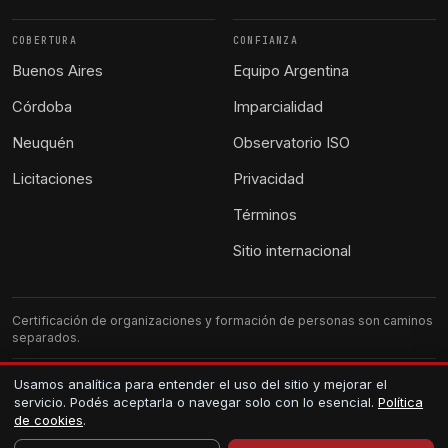
COBERTURA
CONFIANZA
Buenos Aires
Equipo Argentina
Córdoba
Imparcialidad
Neuquén
Observatorio ISO
Licitaciones
Privacidad
Términos
Sitio internacional
Certificación de organizaciones y formación de personas son caminos
separados.
G-CERTI Argentina. Atención local.
Usamos analítica para entender el uso del sitio y mejorar el
servicio. Podés aceptarla o navegar solo con lo esencial.
Política
Los certificados se verifican en el registro público.
de cookies
.