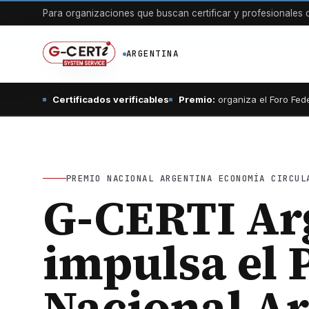
Para organizaciones que buscan certificar y profesionales q
ARGENTINA
Certificados verificables
Premio:
organiza el Foro Fed
PREMIO NACIONAL ARGENTINA ECONOMÍA CIRCUL
G-CERTI Ar
impulsa el 
Nacional A