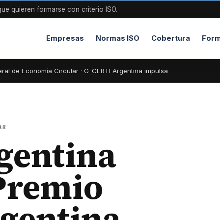
ue quieren formarse con criterio ISO.
Empresas
Normas ISO
Cobertura
Form
eral de Economía Circular · G-CERTI Argentina impulsa
AR
gentina
Premio
rgentina