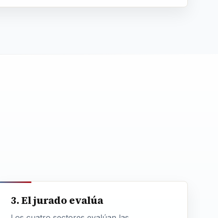
3. El jurado evalúa
Los cuatro sectores evalúan las