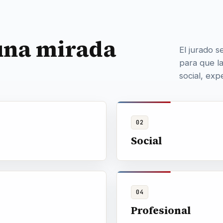
 una mirada
El jurado 
para que l
social, exp
02
Social
04
Profesional