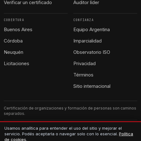
Verificar un certificado
Auditor líder
COBERTURA
CONFIANZA
Buenos Aires
Equipo Argentina
Córdoba
Imparcialidad
Neuquén
Observatorio ISO
Licitaciones
Privacidad
Términos
Sitio internacional
Certificación de organizaciones y formación de personas son caminos
separados.
G-CERTI Argentina. Atención local.
Usamos analítica para entender el uso del sitio y mejorar el
servicio. Podés aceptarla o navegar solo con lo esencial.
Política
Los certificados se verifican en el registro público.
de cookies
.