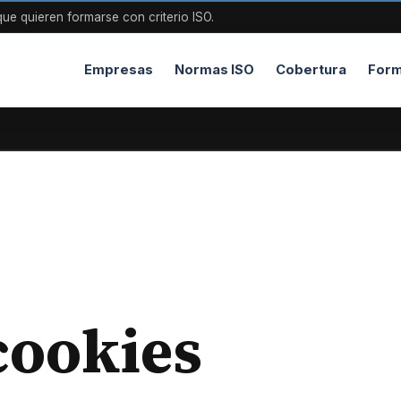
ue quieren formarse con criterio ISO.
Empresas
Normas ISO
Cobertura
Form
 cookies