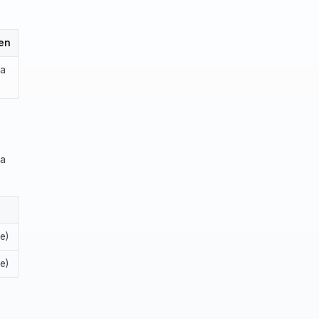
en
ia
na
e)
e)