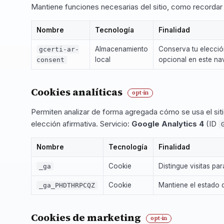
Mantiene funciones necesarias del sitio, como recordar
Nombre
Tecnología
Finalidad
Almacenamiento
Conserva tu elecció
gcerti-ar-
local
opcional en este n
consent
Cookies analíticas
opt-in
Permiten analizar de forma agregada cómo se usa el sit
elección afirmativa. Servicio:
Google Analytics 4
(ID
Nombre
Tecnología
Finalidad
Cookie
Distingue visitas pa
_ga
Cookie
Mantiene el estado 
_ga_PHDTHRPCQZ
Cookies de marketing
opt-in