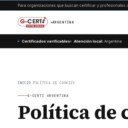
Para organizaciones que buscan certificar y profesionales q
ARGENTINA
Certificados verificables
Atención local:
Argentina
INICIO
/
POLÍTICA DE COOKIES
G-CERTI ARGENTINA
Política de