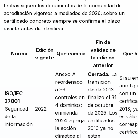
fechas siguen los documentos de la comunidad de
acreditación vigentes a mediados de 2026; sobre un
certificado concreto siempre se confirma el plazo
exacto antes de planificar.
Fin de
Edición
validez de
Norma
Qué cambia
Qué h
vigente
la edición
anterior
Anexo A
Cerrada.
La
Si su e
reordenado
transición
aún fig
a 93
desde 2013
ISO/IEC
con un
controles en
finalizó el 31
27001
certific
4 dominios;
de octubre
Seguridad
2022
2013, y
enmienda
de 2025. Los
de la
es válid
2024 agrega
certificados
información
corres
la acción
2013 ya no
certifica
climática al
están