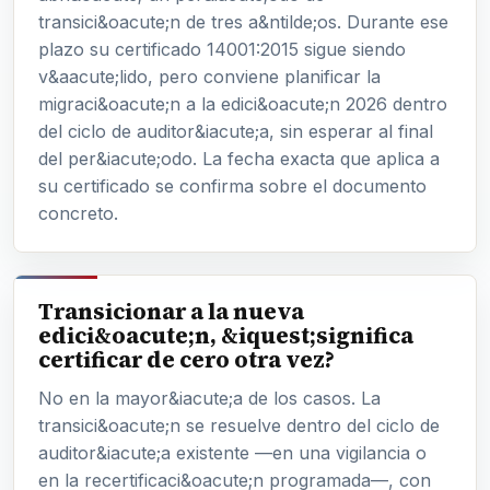
transici&oacute;n de tres a&ntilde;os. Durante ese
plazo su certificado 14001:2015 sigue siendo
v&aacute;lido, pero conviene planificar la
migraci&oacute;n a la edici&oacute;n 2026 dentro
del ciclo de auditor&iacute;a, sin esperar al final
del per&iacute;odo. La fecha exacta que aplica a
su certificado se confirma sobre el documento
concreto.
Transicionar a la nueva
edici&oacute;n, &iquest;significa
certificar de cero otra vez?
No en la mayor&iacute;a de los casos. La
transici&oacute;n se resuelve dentro del ciclo de
auditor&iacute;a existente —en una vigilancia o
en la recertificaci&oacute;n programada—, con