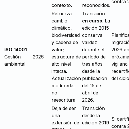
contra 
contexto.
reconocidos.
Refuerza
Transición
cambio
en curso
. La
climático,
edición 2015
biodiversidad
conserva
Planific
y cadena de
validez
migraci
ISO 14001
valor;
durante el
2026 en
Gestión
2026
estructura de
período de
próxim
ambiental
alto nivel
tres años
vigilanc
intacta.
desde la
recertif
Actualización
publicación
del ciclo
moderada,
del 15 de
no
abril de
reescritura.
2026.
Deja de ser
Transición
una
desde la
Si certif
extensión de
edición 2019
contra 