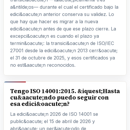
a&ntilde;os— durante el cual el certificado bajo la
edici&oacute;n anterior conserva su validez. Lo
que hay que hacer es migrar a la nueva
edici&oacute;n antes de que ese plazo cierre. La
excepci&oacute;n es cuando el plazo ya
termin&oacute;: la transici&oacute;n de ISO/IEC
27001 desde la edici&oacute;n 2013 cerr&oacute;
el 31 de octubre de 2025, y esos certificados ya
no est&aacute;n reconocidos.
Tengo ISO 14001:2015. &iquest;Hasta
cu&aacute;ndo puedo seguir con
esa edici&oacute;n?
La edici&oacute;n 2026 de ISO 14001 se
public&oacute; el 15 de abril de 2026 y
abri&oacute; un per&iacute;odo de