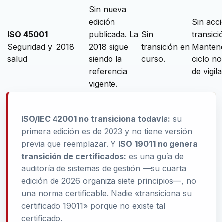
Sin nueva
edición
Sin acc
ISO 45001
publicada. La
Sin
transici
Seguridad y
2018
2018 sigue
transición en
Mantene
salud
siendo la
curso.
ciclo n
referencia
de vigil
vigente.
ISO/IEC 42001 no transiciona todavía:
su
primera edición es de 2023 y no tiene versión
previa que reemplazar. Y
ISO 19011 no genera
transición de certificados:
es una guía de
auditoría de sistemas de gestión —su cuarta
edición de 2026 organiza siete principios—, no
una norma certificable. Nadie «transiciona su
certificado 19011» porque no existe tal
certificado.