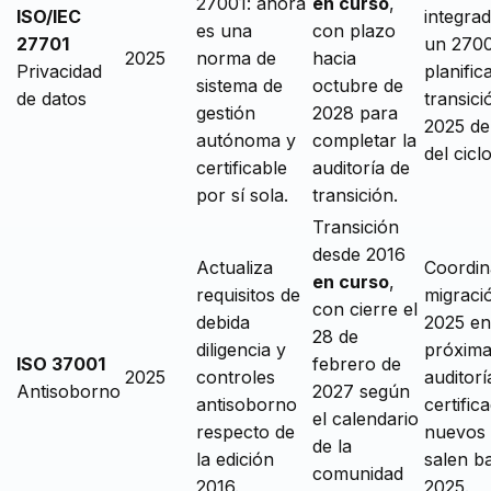
27001: ahora
en curso
,
ISO/IEC
integra
es una
con plazo
27701
un 2700
2025
norma de
hacia
Privacidad
planifica
sistema de
octubre de
de datos
transici
gestión
2028 para
2025 de
autónoma y
completar la
del ciclo
certificable
auditoría de
por sí sola.
transición.
Transición
desde 2016
Actualiza
Coordin
en curso
,
requisitos de
migraci
con cierre el
debida
2025 en
28 de
diligencia y
próxim
ISO 37001
febrero de
2025
controles
auditorí
Antisoborno
2027 según
antisoborno
certific
el calendario
respecto de
nuevos
de la
la edición
salen b
comunidad
2016.
2025.