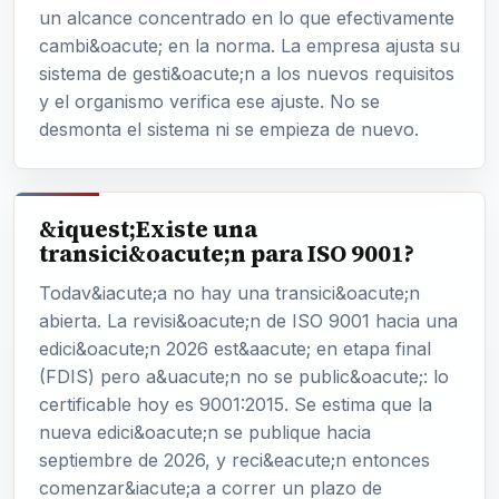
un alcance concentrado en lo que efectivamente
cambi&oacute; en la norma. La empresa ajusta su
sistema de gesti&oacute;n a los nuevos requisitos
y el organismo verifica ese ajuste. No se
desmonta el sistema ni se empieza de nuevo.
&iquest;Existe una
transici&oacute;n para ISO 9001?
Todav&iacute;a no hay una transici&oacute;n
abierta. La revisi&oacute;n de ISO 9001 hacia una
edici&oacute;n 2026 est&aacute; en etapa final
(FDIS) pero a&uacute;n no se public&oacute;: lo
certificable hoy es 9001:2015. Se estima que la
nueva edici&oacute;n se publique hacia
septiembre de 2026, y reci&eacute;n entonces
comenzar&iacute;a a correr un plazo de