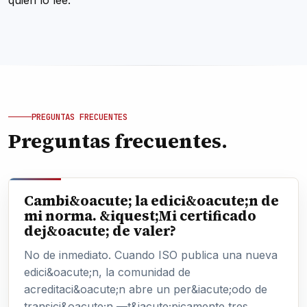
quien lo lee.
PREGUNTAS FRECUENTES
Preguntas frecuentes.
Cambi&oacute; la edici&oacute;n de
mi norma. &iquest;Mi certificado
dej&oacute; de valer?
No de inmediato. Cuando ISO publica una nueva
edici&oacute;n, la comunidad de
acreditaci&oacute;n abre un per&iacute;odo de
transici&oacute;n —t&iacute;picamente tres