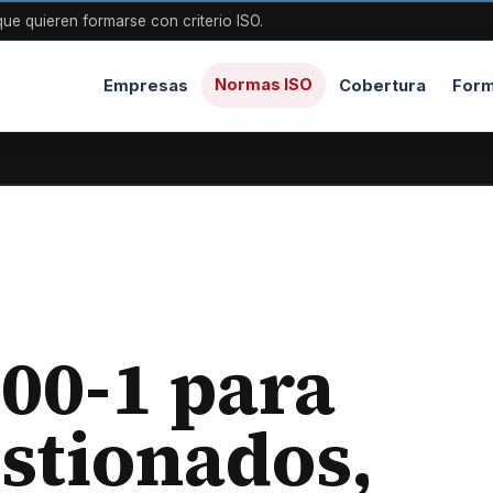
ue quieren formarse con criterio ISO.
Normas ISO
Empresas
Cobertura
Form
00-1 para
estionados,