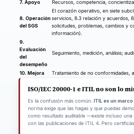
7. Apoyo
Recursos, competencia, concientiz
El corazón operativo, en siete subclá
8. Operación
servicios, 8.3 relación y acuerdos, 
del SGS
solicitudes, problemas, cambios y co
información).
9.
Evaluación
Seguimiento, medición, análisis; audi
del
desempeño
10. Mejora
Tratamiento de no conformidades, a
ISO/IEC 20000-1 e ITIL no son lo m
Es la confusión más común.
ITIL es un marco
norma exige que las hagas y que puedas demos
como resultado auditable —existe incluso una 
con las publicaciones de ITIL 4. Pero certificá