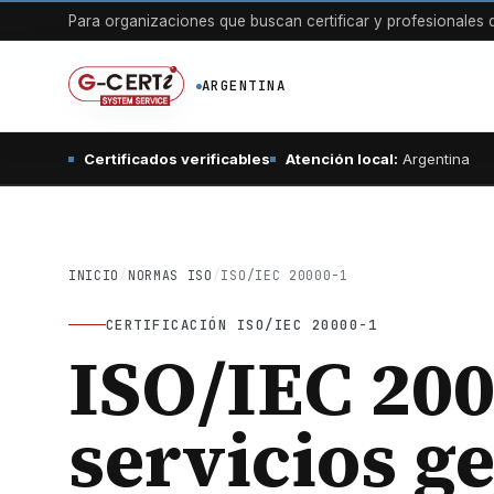
Para organizaciones que buscan certificar y profesionales q
ARGENTINA
Certificados verificables
Atención local:
Argentina
INICIO
/
NORMAS ISO
/
ISO/IEC 20000-1
CERTIFICACIÓN ISO/IEC 20000-1
ISO/IEC 200
servicios g