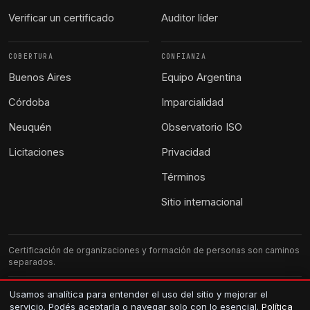
Verificar un certificado
Auditor líder
COBERTURA
CONFIANZA
Buenos Aires
Equipo Argentina
Córdoba
Imparcialidad
Neuquén
Observatorio ISO
Licitaciones
Privacidad
Términos
Sitio internacional
Certificación de organizaciones y formación de personas son caminos
separados.
G-CERTI Argentina. Atención local.
Usamos analítica para entender el uso del sitio y mejorar el
servicio. Podés aceptarla o navegar solo con lo esencial.
Política
Los certificados se verifican en el registro público.