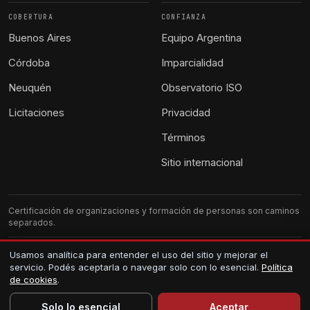
COBERTURA
CONFIANZA
Buenos Aires
Equipo Argentina
Córdoba
Imparcialidad
Neuquén
Observatorio ISO
Licitaciones
Privacidad
Términos
Sitio internacional
Certificación de organizaciones y formación de personas son caminos
separados.
G-CERTI Argentina. Atención local.
Usamos analítica para entender el uso del sitio y mejorar el
servicio. Podés aceptarla o navegar solo con lo esencial.
Política
Los certificados se verifican en el registro público.
de cookies
.
Solo lo esencial
Aceptar